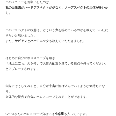
このメニューをお願いしたのは、
私の出生図がハードアスペクトが少なく、ノーアスペクトの天体が多いか
ら。
このアスペクトの状態は、どういう力を秘めているのかを教えていいただ
きたいと思いました。
また、
サビアンとハーモニック
も教えていただきました。
はじめに自分のホロスコープを頂き、
「地上に立ち、天を仰いで天体の配置を見ている視点を持ってください」
とアプローチされます。
実際にそうしてみると、自分が宇宙に溶け込んでいくような気持ちにな
り、
立体的な視点で自分のホロスコープをみることができます。
Grahaさんのホロスコープ分析には
小惑星
も入っています。