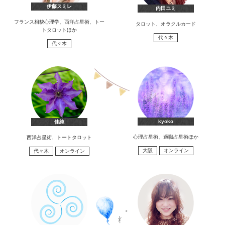
伊藤スミレ
内田ユミ
フランス相貌心理学、西洋占星術、トー
タロット、オラクルカード
トタロットほか
代々木
代々木
kyoko
佳純
心理占星術、適職占星術ほか
西洋占星術、トートタロット
大阪
オンライン
代々木
オンライン