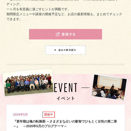
ディング。
一ヶ月を有意義に過ごすヒントが満載です。
期間限定メニューや講座の開催予定など、お店の最新情報も、まとめてチェック
できます。
2026年5月
開催中
『更年期は魂の転換期 ～さまざまな占いの叡智でひもとく女性の第二章
～』 ～2026年5月のブログテーマ～