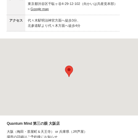
東京都渋谷区千駄ヶ谷4-29-12-102（向かいは共産党本部）
>
Google map
アクセス
代々木駅明治神宮方面へ徒歩3分、
北参道駅より代々木方面へ徒歩4分
Quantum Mind 第三の眼 大阪店
大阪（梅田・茶屋町＆天王寺） or 兵庫県（JR芦屋）
場所の詳細はご予約後にお知らせ