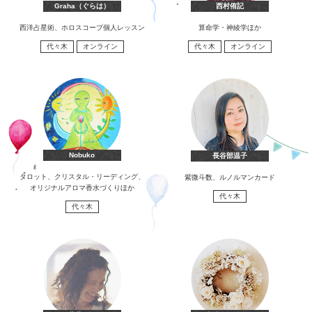
Graha（ぐらは）
西村侑記
西洋占星術、ホロスコープ個人レッスン
算命学・神綾学ほか
代々木
オンライン
代々木
オンライン
Nobuko
長谷部温子
タロット、クリスタル・リーディング、
紫微斗数、ルノルマンカード
オリジナルアロマ香水づくりほか
代々木
代々木