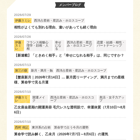
メンバーブログ
2026/07/29
伊藤スミレ
西洋占星術・星読み・ホロスコープ
相性がよくても別れる理由、違いがあっても続く理由
2026/07/26
伊藤
フランス相貌心
幸せ
西洋占星術・星読
恋愛・結婚・相性・
スミ
理学・顔相・人
にな
み・ホロスコープ
パートナーシップ
レ
相
る
【新連載】「ときめく相手」と「幸せになれる相手」は、同じですか？
2026/07/13
第三の眼
新月・満月・蝕
西洋占星術・星読み・ホロスコープ
【蟹座新月｜2026年7月14日】… 新月図リーディング、満月までの星模
様、算命学で見る月運
2026/07/10
伊藤スミ
開運メイ
西洋占星術・星読み・ホロスコ
美活・女子力アッ
レ
ク
ープ
プ
乙女座金星期の開運美容 毛穴レスな透明肌で、幸運体質（7月10日〜8月
6日）
2026/07/10
西村 侑記
東洋系の占術
算命学で占う今月の運勢
算命学で読み解く、乙未月（2026年7月7日～8月6日）の運気