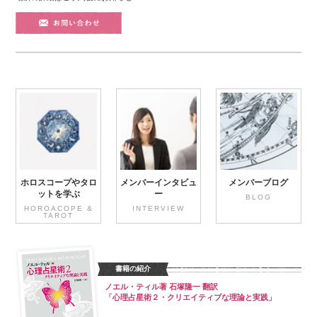
ホロスコープやタロ
メンバーインタビュ
メンバーブログ
ットを学ぶ
ー
BLOG
HOROACOPE &
INTERVIEW
TAROT
書籍の紹介
ノエル・ティル著 石塚隆一 翻訳
「心理占星術２・クリエイティブな理論と実践」