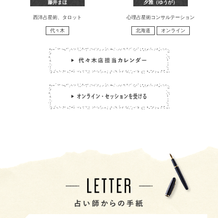
藤井まほ
夕雅（ゆうが）
西洋占星術、タロット
心理占星術コンサルテーション
代々木
北海道
オンライン