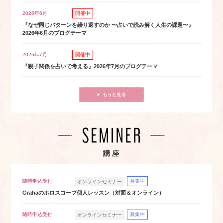
2026年6月
開催中
『なぜ同じパターンを繰り返すのか 〜占いで読み解く人生の課題〜』
2026年6月のブログテーマ
2026年7月
開催中
『親子関係を占いで考える』2026年7月のブログテーマ
随時申込受付
募集中
オンラインセミナー
Grahaのホロスコープ個人レッスン（対面＆オンライン）
随時申込受付
募集中
オンラインセミナー