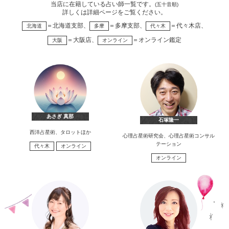
当店に在籍している占い師一覧です。
(五十音順)
詳しくは詳細ページをご覧ください。
＝北海道支部、
＝多摩支部、
＝代々木店、
北海道
多摩
代々木
＝大阪店、
＝オンライン鑑定
大阪
オンライン
あさぎ 真那
石塚隆一
西洋占星術、タロットほか
心理占星術研究会、心理占星術コンサル
テーション
代々木
オンライン
オンライン