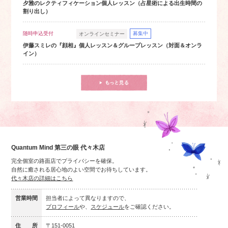
夕雅のレクティフィケーション個人レッスン（占星術による出生時間の
割り出し）
随時申込受付
募集中
オンラインセミナー
伊藤スミレの『顔相』個人レッスン＆グループレッスン（対面＆オンラ
イン）
Quantum Mind 第三の眼 代々木店
完全個室の路面店でプライバシーを確保。
自然に癒される居心地のよい空間でお待ちしています。
代々木店の詳細はこちら
営業時間
担当者によって異なりますので、
プロフィール
や、
スケジュール
をご確認ください。
住 所
〒151-0051