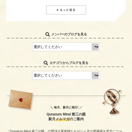
メンバーのブログを見る
カテゴリからブログを見る
＼ 毎月、新月に発行! ／
Qunatum Mind 第三の眼
新月
メルマガ
のご案内
「Qunatum Mind 第三の眼」の西洋占星術師たちが一ヶ月の星模様を丹念にリー