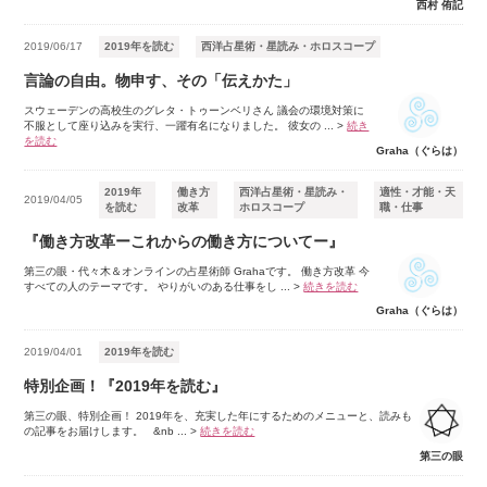
西村 侑記
2019/06/17
2019年を読む
西洋占星術・星読み・ホロスコープ
言論の自由。物申す、その「伝えかた」
スウェーデンの高校生のグレタ・トゥーンベリさん 議会の環境対策に
不服として座り込みを実行、一躍有名になりました。 彼女の ...
>
続き
を読む
Graha（ぐらは）
2019年
働き方
西洋占星術・星読み・
適性・才能・天
2019/04/05
を読む
改革
ホロスコープ
職・仕事
『働き方改革ーこれからの働き方についてー』
第三の眼・代々木＆オンラインの占星術師 Grahaです。 働き方改革 今
すべての人のテーマです。 やりがいのある仕事をし ...
>
続きを読む
Graha（ぐらは）
2019/04/01
2019年を読む
特別企画！『2019年を読む』
第三の眼、特別企画！ 2019年を、充実した年にするためのメニューと、読みも
の記事をお届けします。 &nb ...
>
続きを読む
第三の眼