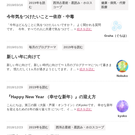
2019年を読
西洋占星術・星読み・ホロス
健康・病気・代替
2019/03/16
む
コープ
医療
今年気をつけたいことー依存・中毒
「今年はどんなことに気をつけたらいいですか？」 よく聞かれる質問
です。 今年、すべての人に共通で気をつけて ...
>
続きを読む
Graha（ぐらは）
2019/01/31
毎月のブログテーマ
2019年を読む
新しい年に向けて
新しい年に向けて、新しい時代に向けて〜 1月のブログテーマについて書きま
す。 慌ただしく1ヵ月が過ぎようとしてます。 2 ...
>
続きを読む
Nobuko
2018/12/29
2019年を読む
『Happy New Year （幸せな新年）』の迎え方
こんにちは。第三の眼（大阪・芦屋・オンライン）のKyokoです。 幸せな新年
を迎えるための1年の振り返り方 について、イ ...
>
続きを読む
kyoko
2018/12/23
2019年を読む
西洋占星術・星読み・ホロスコープ