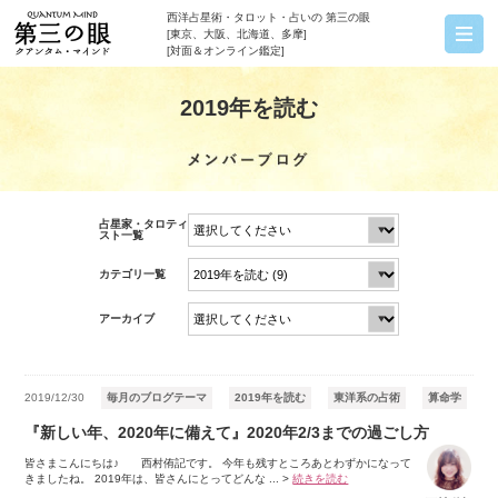
西洋占星術・タロット・占いの 第三の眼
[東京、大阪、北海道、多摩]
[対面＆オンライン鑑定]
2019年を読む
占星家・タロティ
スト一覧
カテゴリ一覧
アーカイブ
2019/12/30
毎月のブログテーマ
2019年を読む
東洋系の占術
算命学
『新しい年、2020年に備えて』2020年2/3までの過ごし方
皆さまこんにちは♪ 西村侑記です。 今年も残すところあとわずかになって
きましたね。 2019年は、皆さんにとってどんな ...
>
続きを読む