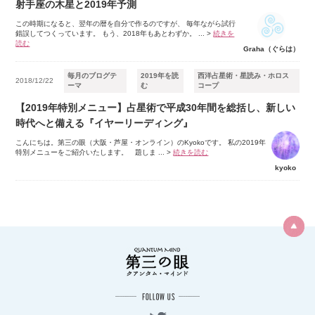
射手座の木星と2019年予測
この時期になると、翌年の暦を自分で作るのですが、 毎年ながら試行
錯誤してつくっています。 もう、2018年もあとわずか。 ...
>
続きを
読む
Graha（ぐらは）
毎月のブログテ
2019年を読
西洋占星術・星読み・ホロス
2018/12/22
ーマ
む
コープ
【2019年特別メニュー】占星術で平成30年間を総括し、新しい
時代へと備える『イヤーリーディング』
こんにちは。第三の眼（大阪・芦屋・オンライン）のKyokoです。 私の2019年
特別メニューをご紹介いたします。 題しま ...
>
続きを読む
kyoko