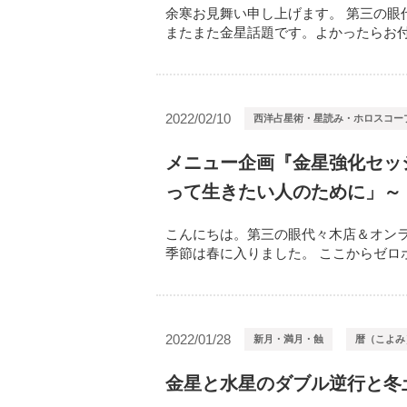
余寒お見舞い申し上げます。 第三の眼
またまた金星話題です。よかったらお付き
2022/02/10
西洋占星術・星読み・ホロスコー
メニュー企画『金星強化セッシ
って生きたい人のために」～
こんにちは。第三の眼代々木店＆オンラ
季節は春に入りました。 ここからゼロポイ
2022/01/28
新月・満月・蝕
暦（こよみ
金星と水星のダブル逆行と冬