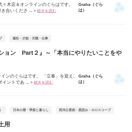
代々木店＆オンラインのぐらはです。
Graha（ぐら
は）
合いくださ ...
>
続きを読む
プ
適性・才能・天職・仕事
ョン Part２』～「本当にやりたいことをや
インのぐらはです。 「立春」を迎え、
Graha（ぐら
は）
ントであ ...
>
続きを読む
）
日本の暦・季節と暮らし
西洋占星術・星読み・ホロスコープ
土用