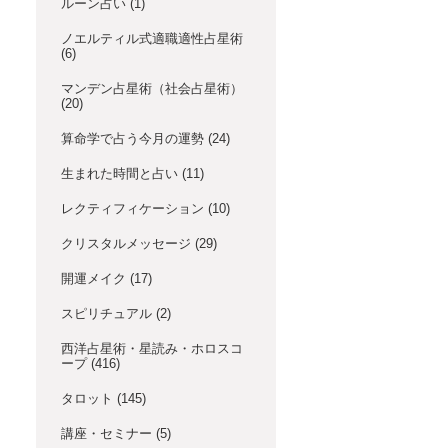
ルーン占い
(1)
ノエルティル式適職適性占星術
(6)
マンデン占星術（社会占星術）
(20)
算命学で占う今月の運勢
(24)
生まれた時間と占い
(11)
レクティフィケーション
(10)
クリスタルメッセージ
(29)
開運メイク
(17)
スピリチュアル
(2)
西洋占星術・星読み・ホロスコ
ープ
(416)
タロット
(145)
講座・セミナー
(5)