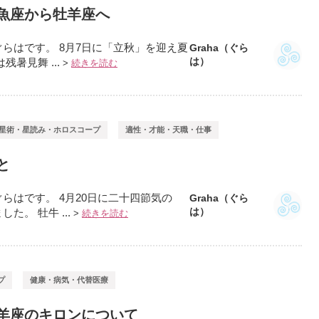
魚座から牡羊座へ
らはです。 8月7日に「立秋」を迎え夏
Graha（ぐら
は）
暑見舞 ...
>
続きを読む
星術・星読み・ホロスコープ
適性・才能・天職・仕事
と
らはです。 4月20日に二十四節気の
Graha（ぐら
は）
。 牡牛 ...
>
続きを読む
プ
健康・病気・代替医療
羊座のキロンについて