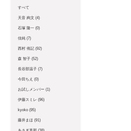
すべて
天音 絢文
(4)
石塚 隆一
(0)
佳純
(7)
西村 侑記
(92)
森 智子
(52)
長谷部温子
(7)
今田ちえ
(0)
お試しメンバー
(1)
伊藤スミレ
(96)
kyoko
(95)
藤井まほ
(91)
あさぎ真那
(38)