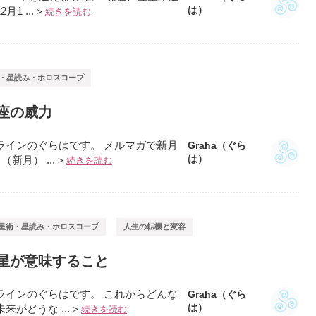
は）
1 ...
>
続きを読む
・星読み・ホロスコープ
座の威力
ラインのぐらはです。 メルマガで新月
Graha（ぐら
は）
新月） ...
>
続きを読む
星術・星読み・ホロスコープ
人生の転機と変容
星が意味すること
ラインのぐらはです。 これからどんな
Graha（ぐら
は）
がどうな ...
>
続きを読む