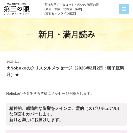
西洋占星術・タロット・占いの 第三の眼
[東京、大阪、北海道、多摩]
[対面＆オンライン鑑定]
2026/2/1
★Nobukoのクリスタルメッセージ（2026年2月2日：獅子座満
月）★
Nobukoが今を生きる皆様にメッセージを降ろします。
精神的、感情的な影響をメインに、霊的（スピリチュアル）
な側面もカバーします。
新月と満月にお届けします。