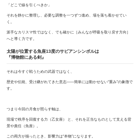
「どこで線を引くべきか」
それを静かに整理し、必要な調整を一つずつ進め、場を落ち着かせてい
く。
派手なカリスマ性ではなく、でも確かに［みんなが呼吸を取り戻す方向］
へと導く力です。
太陽が位置する魚座13度のサビアンシンボルは
『博物館にある剣』
それは今すぐ戦うための武器ではなく、
歴史や伝統、受け継がれてきた意志――簡単には動かせない“重み”の象徴で
す。
つまり今回の月食が照らす軸は、
現場で秩序を回復する力（乙女座） と、それを正当なものとして支える背
景や責任（魚座）。
この両方が揃ったとき、影響力は“本物”になります。