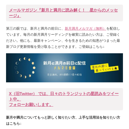
メールマガジン『新月と満月に読み解く！ 星からのメッセ
ージ』
第三の眼では、新月と満月の前日に、
新月満月メルマガ（無料）
を配信し
ています。毎月の新月満月リーディングを確実に読みたい方は、ご登録く
ださい。他にも、最新キャンペーン、今を生きるための知恵がつまった最
新ブログ更新情報を受け取ることができます。ご登録はこちら↓
X（旧Twitter） では、日々のトランジットの星読みをツイー
ト中。
フォローお願いします。
新月や満月についてもっと詳しく知りたい方、上手な活用法を知りたい方
はこちら↓