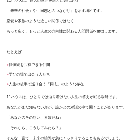
11ハウスは、個人の世界を超えた先にある
「未来の社会」や「同志とのつながり」を示す場所です。
恋愛や家族のような近しい関係ではなく、
もっと広く、もっと人生の方向性に関わる人間関係を象徴します。
たとえば──
価値観を共有できる仲間
学びの場で出会う人たち
人生の後半で巡り合う「同志」のような存在
11ハウスは、ひとりでは辿り着けない人生の答えが眠る場所です。
あなたがまだ知らない扉が、誰かとの対話の中で開くことがあります。
「あなたのその想い、素敵だね」
「それなら、こうしてみたら？」
そんな一言で、未来の輪郭が急にくっきりすることもあるでしょう。