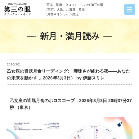
西洋占星術・タロット・占いの 第三の眼
[東京、大阪、北海道、多摩]
[対面＆オンライン鑑定]
2026/3/2
乙女座の皆既月食リーディング:「曖昧さが終わる夜——あなた
の未来を動かす 」2026年3月3日） by 伊藤スミレ
乙女座の皆既月食のホロスコープ：2026年3月3日 20時37分37
秒 （東京）