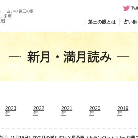
Twit
ト・占いの 第三の眼
、多摩]
定]
第三の眼とは
占い師
2023
2022
2021
2020
2019
年
年
年
年
年
新月（1月19日）迄の月の満ち欠けと星予報（トランジット ）by 伊藤