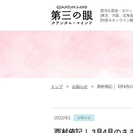
西洋占星術・タロッ
[東京、大阪、北海道
[対面＆オンライン鑑
トップ
お知らせ
西村侑記｜ 3月4
2022/4/1
お知らせ
西村侑記｜ 3月4月の