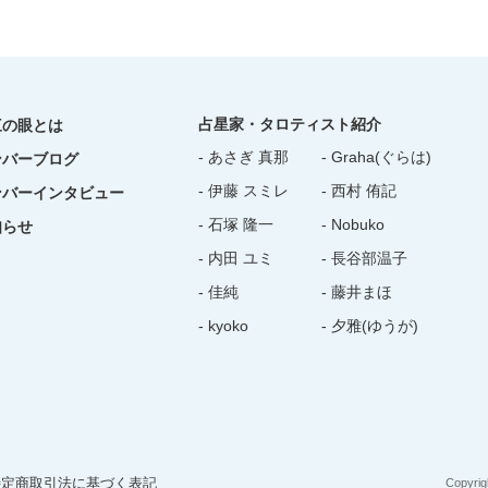
占星家・タロティスト紹介
三の眼とは
- あさぎ 真那
- Graha(ぐらは)
ンバーブログ
- 伊藤 スミレ
- 西村 侑記
ンバーインタビュー
- 石塚 隆一
- Nobuko
知らせ
- 内田 ユミ
- 長谷部温子
- 佳純
- 藤井まほ
- kyoko
- 夕雅(ゆうが)
特定商取引法に基づく表記
Copyrig