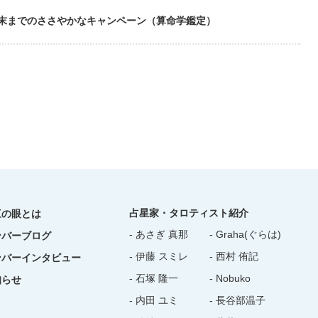
月末までのささやかなキャンペーン（算命学鑑定）
占星家・タロティスト紹介
三の眼とは
- あさぎ 真那
- Graha(ぐらは)
ンバーブログ
- 伊藤 スミレ
- 西村 侑記
ンバーインタビュー
- 石塚 隆一
- Nobuko
知らせ
- 内田 ユミ
- 長谷部温子