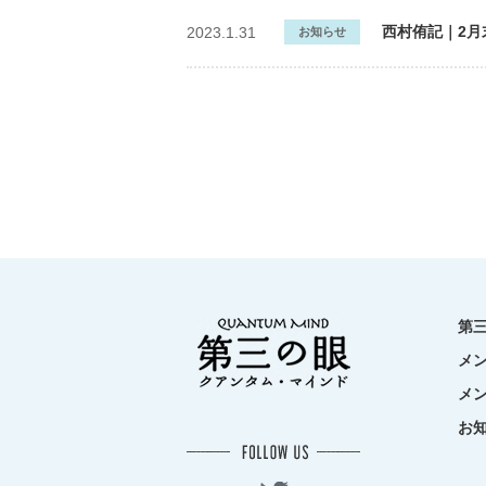
西村侑記｜2
2023.1.31
お知らせ
第
メ
メ
お