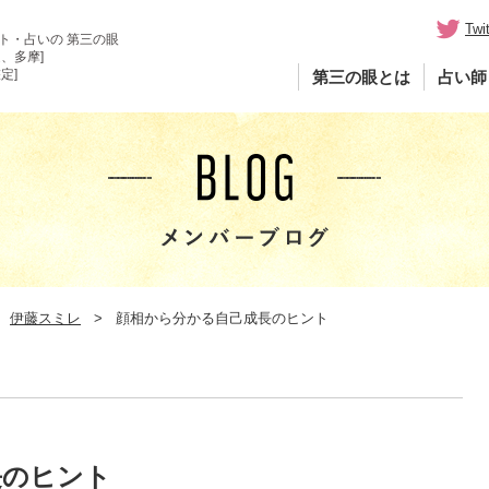
Twit
ト・占いの 第三の眼
、多摩]
定]
第三の眼とは
占い師
伊藤スミレ
顔相から分かる自己成長のヒント
長のヒント