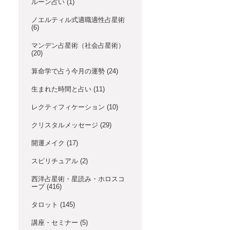
ルーン占い
(1)
ノエルティル式適職適性占星術
(6)
マンデン占星術（社会占星術）
(20)
算命学で占う今月の運勢
(24)
生まれた時間と占い
(11)
レクティフィケーション
(10)
クリスタルメッセージ
(29)
開運メイク
(17)
スピリチュアル
(2)
西洋占星術・星読み・ホロスコ
ープ
(416)
タロット
(145)
講座・セミナー
(5)