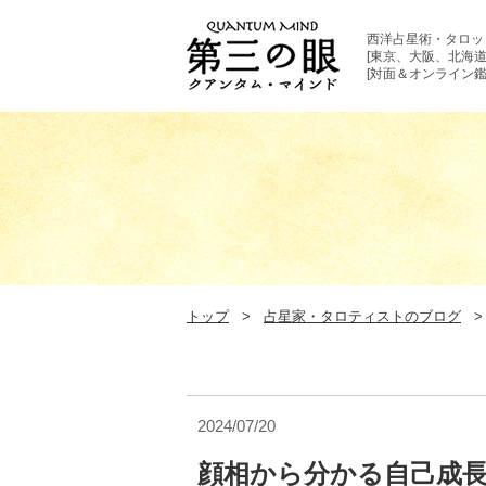
西洋占星術・タロッ
[東京、大阪、北海道
[対面＆オンライン鑑
トップ
占星家・タロティストのブログ
2024/07/20
顔相から分かる自己成