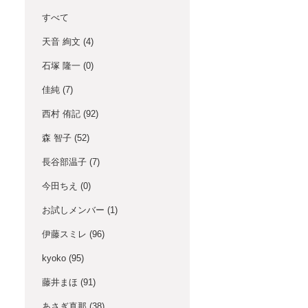
すべて
天音 絢文
(4)
石塚 隆一
(0)
佳純
(7)
西村 侑記
(92)
森 智子
(52)
長谷部温子
(7)
今田ちえ
(0)
お試しメンバー
(1)
伊藤スミレ
(96)
kyoko
(95)
藤井まほ
(91)
あさぎ真那
(38)