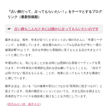
『占い師だって、占ってもらいたい！』をテーマとするブログ
リンク（最新投稿順）
☞
占い師もこんなときには誰かに占ってもらいたいのです
藤井まほは、毎年、年末が近づくとタロット占い師のSさんに「年運リーデ
ィング」を依頼しています。総合運のみのシンプルな読み方が“年に一度の
健康診断”のようで、自分を外側から客観的に見てもらえる点が大きなメリ
ットと感じています。
年運以外にも、気になることがある時には恩師の占星術リーディングを受
けます。3〜4年単位の長期的な流れを読み解いてもらうことも。「自分で
は気づけない視点をもらえる」ことが、他者に占ってもらう大きな価値だ
と感じています。
藤井まほは、占いを『心の健康や安心につながる“現実的に役立つもの”』と
捉えています。自身の鑑定セッションにおいても、大きな流れを踏まえた
具体的なアドバイスを相談者に届けることを大切にしています。
（
星読み占い師・藤井まほ
）