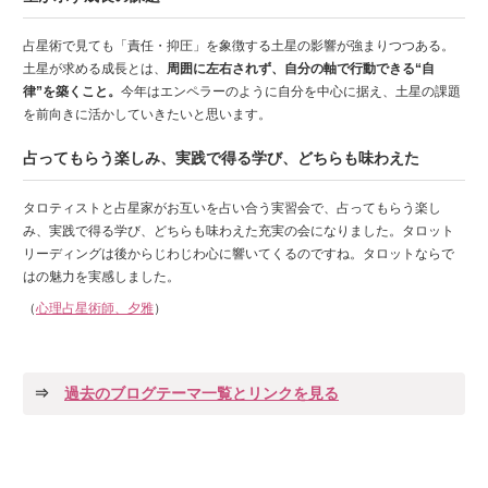
占星術で見ても「責任・抑圧」を象徴する土星の影響が強まりつつある。
土星が求める成長とは、
周囲に左右されず、自分の軸で行動できる“自
律”を築くこと。
今年はエンペラーのように自分を中心に据え、土星の課題
を前向きに活かしていきたいと思います。
占ってもらう楽しみ、実践で得る学び、どちらも味わえた
タロティストと占星家がお互いを占い合う実習会で、占ってもらう楽し
み、実践で得る学び、どちらも味わえた充実の会になりました。タロット
リーディングは後からじわじわ心に響いてくるのですね。タロットならで
はの魅力を実感しました。
（
心理占星術師、夕雅
）
⇒
過去のブログテーマ一覧とリンクを見る