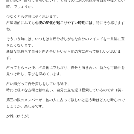
占い師が「占ってもらいたい！」と思うのは別の視点から自分を捉えたい
時、でしょうか。
少なくとも夕雅はそう思います。
占星術的にみても
心境の変化が起こりやすい時期には、
特にそう感じます
ね。
そういう時には、いつもは自己分析しがちな自分のマインドを一旦脇に置
きたくなります。
新鮮な気持ちで自分と向き合いたいから他の方に占って欲しいと思いま
す。
占ってもらった後、占星術に立ち戻り、自分と向き合い、新たな可能性を
見つけ出し、学びを深めています。
占い師だって自分探しをしている途中。
時には様々な占術と触れあい、自分に立ち返り模索しているのです（笑）
第三の眼のメンバーが、他の人に占って欲しいと思う時はどんな時なので
しょうか。楽しみです。
夕雅（ゆうが）