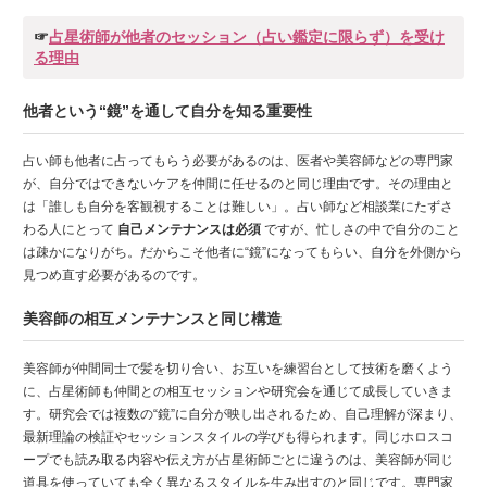
☞
占星術師が他者のセッション（占い鑑定に限らず）を受け
る理由
他者という“鏡”を通して自分を知る重要性
占い師も他者に占ってもらう必要があるのは、医者や美容師などの専門家
が、自分ではできないケアを仲間に任せるのと同じ理由です。その理由と
は「誰しも自分を客観視することは難しい」。占い師など相談業にたずさ
わる人にとって
自己メンテナンスは必須
ですが、忙しさの中で自分のこと
は疎かになりがち。だからこそ他者に“鏡”になってもらい、自分を外側から
見つめ直す必要があるのです。
美容師の相互メンテナンスと同じ構造
美容師が仲間同士で髪を切り合い、お互いを練習台として技術を磨くよう
に、占星術師も仲間との相互セッションや研究会を通じて成長していきま
す。研究会では複数の“鏡”に自分が映し出されるため、自己理解が深まり、
最新理論の検証やセッションスタイルの学びも得られます。同じホロスコ
ープでも読み取る内容や伝え方が占星術師ごとに違うのは、美容師が同じ
道具を使っていても全く異なるスタイルを生み出すのと同じです。専門家