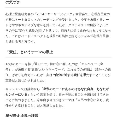
の気づき
心理占星術研究会の「2024イヤーリーディング」実習会で、心理占星家の
夕雅はトートタロットのリーディングを受けました。今年を象徴するカー
ドはややネガティブな意味を持っていたが、タロティストの解説によって
その中に“変化と成長の兆し”を見つけ、前向きに受け止められるようになっ
た。これはハードアスペクトを成長の可能性と捉えるティル式心理占星術
と通じる考え方です。
「責任」というテーマの浮上
12枚のカードを振り返る中で、特に心に響いたのは「エンペラー（皇
帝）」が象徴する“責任”というキーワード。これまでの夕雅は「誰かへの責
任」ばかりを考えていたが、実は
“自分に対する責任を果たすこと”
こそが
重要だと気づかされました。
セッションでは講師から
「皇帝のカードにあるのはあなた自身。あなたが
センターにいる」
という言葉を受け、自分を認めることを避け続けてきた
ことに気づきました。今年向き合うべきテーマは「自己の中心に立ち、責
任を引き受けること」だと実感しました。
星が示す成長の課題