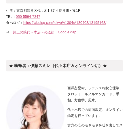
住所：東京都渋谷区代々木1-37-4 長谷川ビル1F
TEL：
050-5594-7247
食べログ：
https://tabelog.com/tokyo/A1304/A130403/13195163/
⇒
第三の眼代々木店への道筋：GoogleMap
★ 執筆者：伊藤スミレ（代々木店＆オンライン店）★
西洋占星術、フランス相貌心理学、
タロット、ルノルマンカード、手
相、方位学、風水。
代々木店での対面鑑定、オンライン
鑑定を行っています。
貴方の心のモヤモヤを吐き出してス