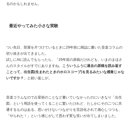
るのかもしれません。
最近やってみた小さな実験
つい先日、部屋を片づけているときに29年前に雑誌に書いた音楽コラムの
切り抜きが出てきました。
試しにAIに読んでもらったら、「29年前の原稿だけれども、いまのまほさ
んのスタイルがすでにありますね。
こういうふうに過去の原稿を読み返す
ことって、出生図(生まれたときのホロスコープ)を見るみたいな感覚じゃな
いですか？
」と鋭い返しが。
音楽コラムなので占星術のことなど書いていなかったのにいきなり「出生
図」という用語を使ってくることに驚いたけれど、たしかにその二つに共
通するものはある。思いがけないつながりを言語化されて感心しつつも、
「やられた！」という感じがして思わず変な笑いが出てしまいました。