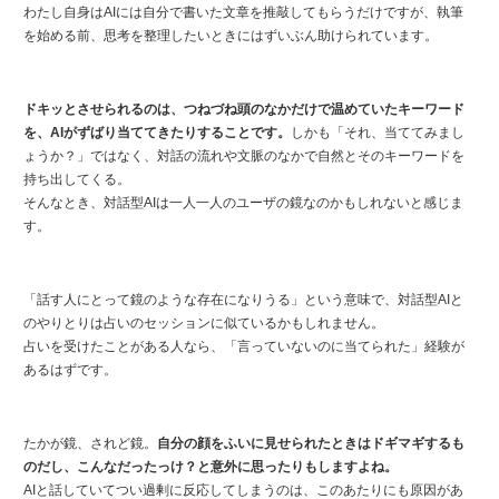
わたし自身はAIには自分で書いた文章を推敲してもらうだけですが、執筆
を始める前、思考を整理したいときにはずいぶん助けられています。
ドキッとさせられるのは、つねづね頭のなかだけで温めていたキーワード
を、AIがずばり当ててきたりすることです。
しかも「それ、当ててみまし
ょうか？」ではなく、対話の流れや文脈のなかで自然とそのキーワードを
持ち出してくる。
そんなとき、対話型AIは一人一人のユーザの鏡なのかもしれないと感じま
す。
「話す人にとって鏡のような存在になりうる」という意味で、対話型AIと
のやりとりは占いのセッションに似ているかもしれません。
占いを受けたことがある人なら、「言っていないのに当てられた」経験が
あるはずです。
たかが鏡、されど鏡。
自分の顔をふいに見せられたときはドギマギするも
のだし、こんなだったっけ？と意外に思ったりもしますよね。
AIと話していてつい過剰に反応してしまうのは、このあたりにも原因があ