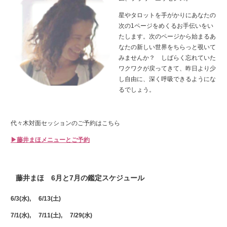
星やタロットを手がかりにあなたの
次の1ページをめくるお手伝いをい
たします。次のページから始まるあ
なたの新しい世界をちらっと覗いて
みませんか？ しばらく忘れていた
ワクワクが戻ってきて、昨日より少
し自由に、深く呼吸できるようにな
るでしょう。
代々木対面セッションのご予約はこちら
▶藤井まほメニューとご予約
藤井まほ 6月と7月の鑑定スケジュール
6/3(水), 6/13(土)
7/1(水), 7/11(土), 7/29(水)