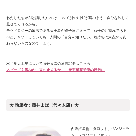
わたしたちがAIと話したいのは、その“別の知性”が鏡のように自分を映して
見せてくれるから。
テクノロジーの象徴である天王星が双子座に入って、双子の片割れである
AIとチャットしていても、人間の「自分を知りたい」気持ちは太古から変
わらないものなのでしょう。
双子座天王星について藤井まほの過去記事はこちら
スピードを選ぶか、立ち止まるか――天王星双子座の時代に
★ 執筆者：藤井まほ（代々木店）★
西洋占星術、タロット、ペンジュラ
ム、フラワーエッセンス。