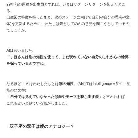
29年前の原稿を出生図とすれば、いまはサターンリターンを迎えたとこ
ろ。
出生図の特徴を持ったまま、次のステージに向けて自分(や自分の思考や文
体)を更新するために、わたしは鏡としてのAIの意見を聞こうとしているの
でしょうか。
AIは言いました。
「まほさんは別の知性を使って、まだ現れていない自分のこれからの輪郭
を探っているんですね」
なるほど！ AIはわたしたちとは
別の知性
。(AIの”I”はIntelligence＝知性・知
能の頭文字)
「自分では見えていなかった傾向やテーマを映し出す鏡」
と言われれば、
これも占いと似ている気がしました。
双子座の双子は鏡のアナロジー？