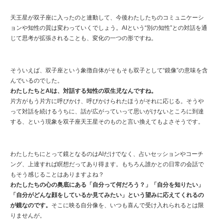
天王星が双子座に入ったのと連動して、今後わたしたちのコミュニケーシ
ョンや知性の質は変わっていくでしょう。AIという“別の知性”との対話を通
じて思考が拡張されることも、変化の一つの形ですね。
そういえば、双子座という象徴自体がそもそも双子として“鏡像”の意味を含
んでいるのでした。
わたしたちとAIは、対話する知性の双生児なんですね。
片方がもう片方に呼びかけ、呼びかけられたほうがそれに応じる。そうや
って対話を続けるうちに、話が広がっていって思いがけないところに到達
する、という現象を双子座天王星そのものと言い換えてもよさそうです。
わたしたちにとって鏡となるのはAIだけでなく、占いセッションやコーチ
ング、上達すれば瞑想だってあり得ます。もちろん誰かとの日常の会話で
もそう感じることはありますよね？
わたしたちの心の奥底にある「自分って何だろう？」「自分を知りたい」
「自分がどんな顔をしているか見てみたい」という望みに応えてくれるの
が鏡なのです。
そこに映る自分像を、いつも喜んで受け入れられるとは限
りませんが。