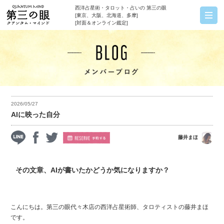
西洋占星術・タロット・占いの 第三の眼
[東京、大阪、北海道、多摩]
[対面＆オンライン鑑定]
2026/05/27
AIに映った自分
藤井まほ
その文章、AIが書いたかどうか気になりますか？
こんにちは。第三の眼代々木店の西洋占星術師、タロティストの藤井まほ
です。