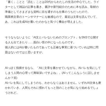
「書く」ことと「読む」ことは20代からわたしの生活の中心でした。ライ
ターとして雑誌の記事を書き、書評や新刊紹介のために本を読み、取材の
準備としてさまざまな資料に目を通すのも仕事のうちだったので。
職業柄文章のトーンやマナーにも敏感なので、最近は文章を読んでいて、
あ、これは生成AIが書いたのかなと気づく機会が増えました。
そうならないように「AI文とバレないためのプロンプト」をSNSで公開す
る人も出てきたり……面白い世の中になったものです。
個人的にはAIが書いたものであっても正確な事実に基づいていれば特に問
題はないのではと思いますが。
AIっぽく指摘するなら、「AIに文章を書かせていながら、AIバレを気にして
しまう人間の心理って興味深いですよね」。(AIってこんなふうに話しませ
んか？笑)
AIバレを気にしてしまうのも、わからなくはありません。いずれAI文体も磨
かれていき、人間もそれに慣れてもっと別のことが気になり始めるでしょ
うけれど。