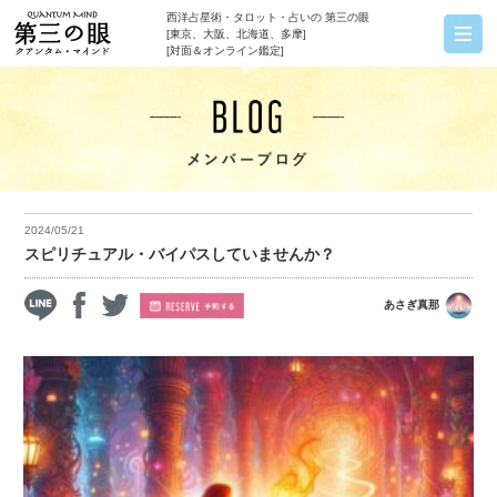
西洋占星術・タロット・占いの 第三の眼
[東京、大阪、北海道、多摩]
[対面＆オンライン鑑定]
2024/05/21
スピリチュアル・バイパスしていませんか？
あさぎ真那