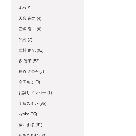
すべて
天音 絢文
(4)
石塚 隆一
(0)
佳純
(7)
西村 侑記
(92)
森 智子
(52)
長谷部温子
(7)
今田ちえ
(0)
お試しメンバー
(1)
伊藤スミレ
(96)
kyoko
(95)
藤井まほ
(91)
あさぎ真那
(38)