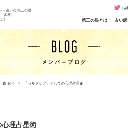
Twit
ト・占いの 第三の眼
、多摩]
定]
第三の眼とは
占い師
森 智子
「セルフケア」としての心理占星術
の心理占星術