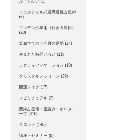
ルーン占い
(1)
ノエルティル式適職適性占星術
(6)
マンデン占星術（社会占星術）
(20)
算命学で占う今月の運勢
(24)
生まれた時間と占い
(11)
レクティフィケーション
(10)
クリスタルメッセージ
(29)
開運メイク
(17)
スピリチュアル
(2)
西洋占星術・星読み・ホロスコ
ープ
(416)
タロット
(145)
講座・セミナー
(5)