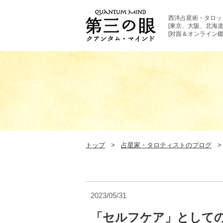
西洋占星術・タロッ
[東京、大阪、北海道
[対面＆オンライン鑑
トップ
占星家・タロティストのブログ
2023/05/31
「セルフケア」として