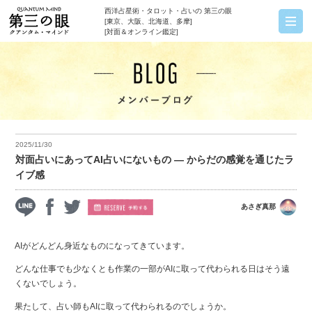
西洋占星術・タロット・占いの 第三の眼
[東京、大阪、北海道、多摩]
[対面＆オンライン鑑定]
2025/11/30
対面占いにあってAI占いにないもの ― からだの感覚を通じたラ
イブ感
あさぎ真那
AIがどんどん身近なものになってきています。
どんな仕事でも少なくとも作業の一部がAIに取って代わられる日はそう遠
くないでしょう。
果たして、占い師もAIに取って代わられるのでしょうか。